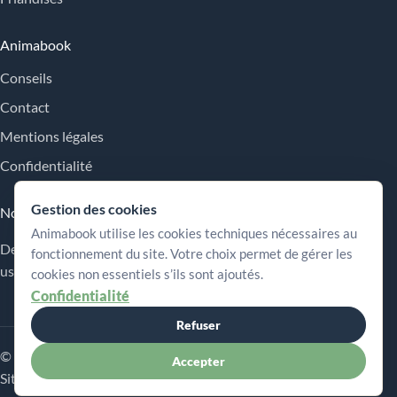
Animabook
Conseils
Contact
Mentions légales
Confidentialité
Gestion des cookies
Nos engagements
Animabook utilise les cookies techniques nécessaires au
Des repères simples pour comparer les offres, comprendre les
fonctionnement du site. Votre choix permet de gérer les
usages et choisir plus sereinement.
cookies non essentiels s’ils sont ajoutés.
Confidentialité
Refuser
© 2026 Animabook
Accepter
Sitemap