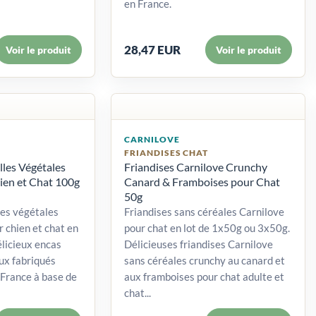
en France.
28,47 EUR
Voir le produit
Voir le produit
CARNILOVE
FRIANDISES CHAT
lles Végétales
Friandises Carnilove Crunchy
en et Chat 100g
Canard & Framboises pour Chat
50g
les végétales
Friandises sans céréales Carnilove
 chien et chat en
pour chat en lot de 1x50g ou 3x50g.
licieux encas
Délicieuses friandises Carnilove
ux fabriqués
sans céréales crunchy au canard et
France à base de
aux framboises pour chat adulte et
chat...