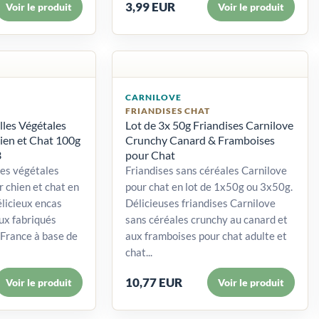
3,99 EUR
Voir le produit
Voir le produit
CARNILOVE
FRIANDISES CHAT
lles Végétales
Lot de 3x 50g Friandises Carnilove
en et Chat 100g
Crunchy Canard & Framboises
3
pour Chat
les végétales
Friandises sans céréales Carnilove
 chien et chat en
pour chat en lot de 1x50g ou 3x50g.
licieux encas
Délicieuses friandises Carnilove
ux fabriqués
sans céréales crunchy au canard et
France à base de
aux framboises pour chat adulte et
chat...
10,77 EUR
Voir le produit
Voir le produit