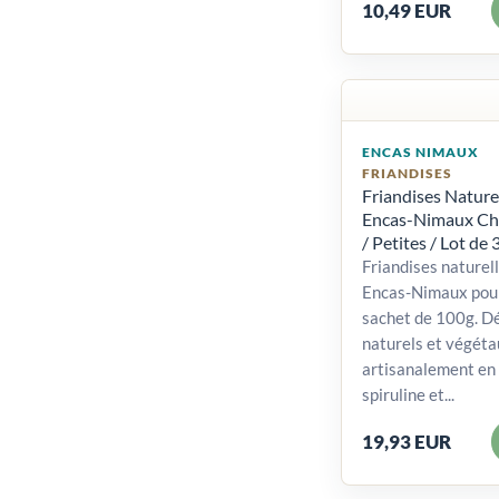
10,49 EUR
ENCAS NIMAUX
FRIANDISES
Friandises Nature
Encas-Nimaux Chi
/ Petites / Lot de 
Friandises naturel
Encas-Nimaux pour
sachet de 100g. Dé
naturels et végéta
artisanalement en 
spiruline et...
19,93 EUR