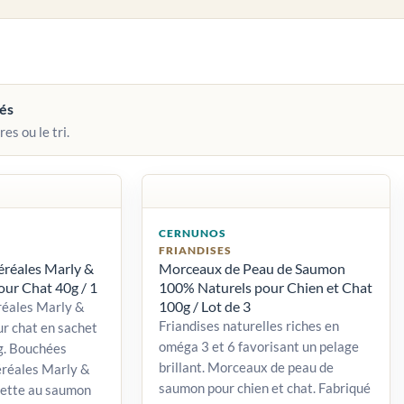
vés
res ou le tri.
CERNUNOS
FRIANDISES
éréales Marly &
Morceaux de Peau de Saumon
ur Chat 40g / 1
100% Naturels pour Chien et Chat
100g / Lot de 3
réales Marly &
Friandises naturelles riches en
r chat en sachet
oméga 3 et 6 favorisant un pelage
g. Bouchées
brillant. Morceaux de peau de
éréales Marly &
saumon pour chien et chat. Fabriqué
cette au saumon