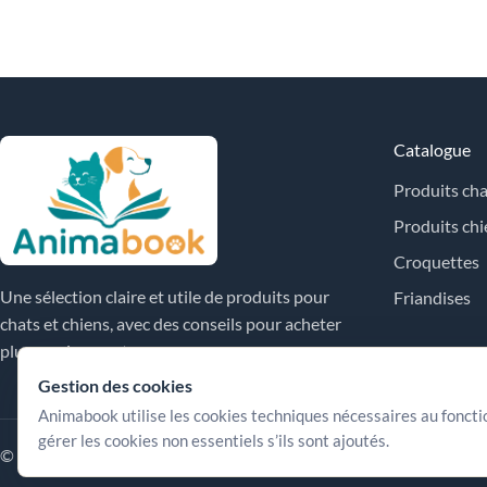
Catalogue
Produits cha
Produits chi
Croquettes
Une sélection claire et utile de produits pour
Friandises
chats et chiens, avec des conseils pour acheter
plus sereinement.
Gestion des cookies
Animabook utilise les cookies techniques nécessaires au fonct
gérer les cookies non essentiels s’ils sont ajoutés.
© 2026 Animabook