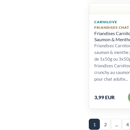
CARNILOVE
FRIANDISES CHAT
Friandises Carni
Saumon & Menthe
Friandises Carnil
saumon & menthe p
de 1x50g ou 3x50g
friandises Carnilo
crunchy au saumon
pour chat adulte...
3,99 EUR
1
2
...
4