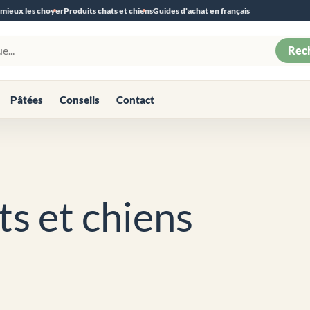
 mieux les choyer
Produits chats et chiens
Guides d'achat en français
Rec
Pâtées
Conseils
Contact
ts et chiens