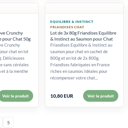
EQUILIBRE & INSTINCT
FRIANDISES CHAT
love Crunchy
Lot de 3x 80g Friandises Equilibre
 pour Chat 50g
& Instinct au Saumon pour Chat
ove Crunchy
Friandises Equilibre & Instinct au
our chat en lot
saumon pour chat en sachet de
. Délicieuses
800g et en lot de 2x 800g.
ve sans céréales
Friandises fabriquées en France
 et à la menthe
riches en saumon. Idéales pour
récompenser votre chat...
10,80 EUR
Voir le produit
Voir le produit
5