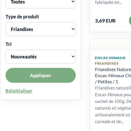
fabriquée en...
Type de produit
3,69 EUR
Tri
ENCAS NIMAUX
FRIANDISES
Friandises Nature
Appliquer
Encas-Nimaux Chi
/ Petites / 1
Friandises naturel
Réinitialiser
Encas-Nimaux pour
sachet de 100g. Dé
naturels et végéta
artisanalement en 
caroube et de...