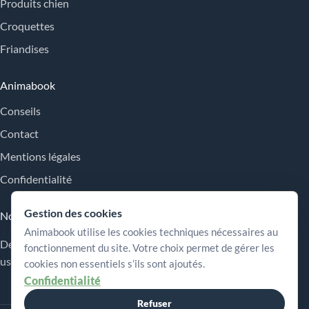
Produits chien
Croquettes
Friandises
Animabook
Conseils
Contact
Mentions légales
Confidentialité
Gestion des cookies
Nos engagements
Animabook utilise les cookies techniques nécessaires au
Des repères simples pour comparer les offres, comprendre les
fonctionnement du site. Votre choix permet de gérer les
usages et choisir plus sereinement.
cookies non essentiels s’ils sont ajoutés.
Confidentialité
Refuser