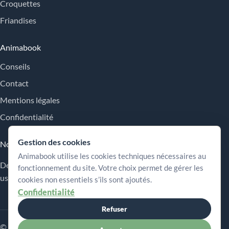
Croquettes
Friandises
Animabook
Conseils
Contact
Mentions légales
Confidentialité
Gestion des cookies
Nos engagements
Animabook utilise les cookies techniques nécessaires au
Des repères simples pour comparer les offres, comprendre les
fonctionnement du site. Votre choix permet de gérer les
usages et choisir plus sereinement.
cookies non essentiels s’ils sont ajoutés.
Confidentialité
Refuser
© 2026 Animabook