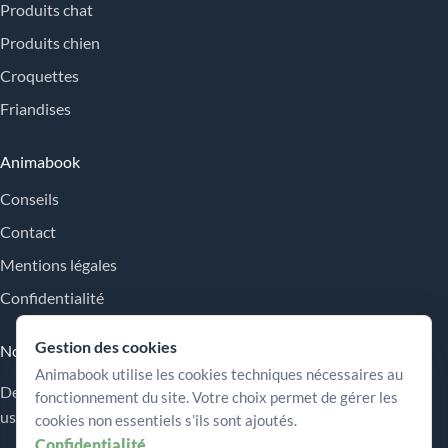
Produits chat
Produits chien
Croquettes
Friandises
Animabook
Conseils
Contact
Mentions légales
Confidentialité
Gestion des cookies
Nos engagements
Animabook utilise les cookies techniques nécessaires au
Des repères simples pour comparer les offres, comprendre les
fonctionnement du site. Votre choix permet de gérer les
usages et choisir plus sereinement.
cookies non essentiels s’ils sont ajoutés.
Confidentialité