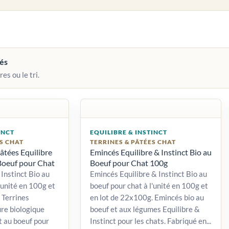
vés
res ou le tri.
INCT
EQUILIBRE & INSTINCT
S CHAT
TERRINES & PÂTÉES CHAT
âtées Equilibre
Emincés Equilibre & Instinct Bio au
 Boeuf pour Chat
Boeuf pour Chat 100g
Instinct Bio au
Emincés Equilibre & Instinct Bio au
'unité en 100g et
boeuf pour chat à l'unité en 100g et
 Terrines
en lot de 22x100g. Emincés bio au
ure biologique
boeuf et aux légumes Equilibre &
t au boeuf pour
Instinct pour les chats. Fabriqué en...