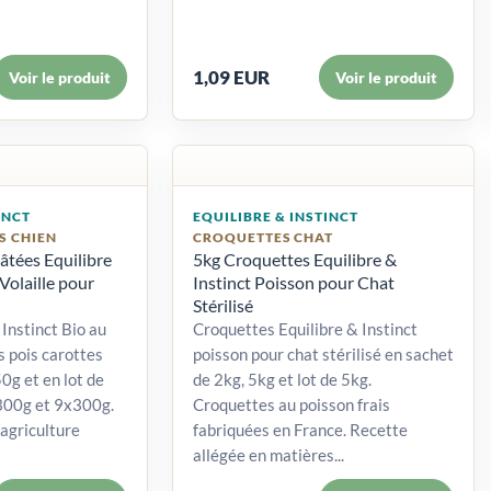
1,09 EUR
Voir le produit
Voir le produit
INCT
EQUILIBRE & INSTINCT
S CHIEN
CROQUETTES CHAT
âtées Equilibre
5kg Croquettes Equilibre &
 Volaille pour
Instinct Poisson pour Chat
Stérilisé
Instinct Bio au
Croquettes Equilibre & Instinct
s pois carottes
poisson pour chat stérilisé en sachet
0g et en lot de
de 2kg, 5kg et lot de 5kg.
300g et 9x300g.
Croquettes au poisson frais
 agriculture
fabriquées en France. Recette
allégée en matières...