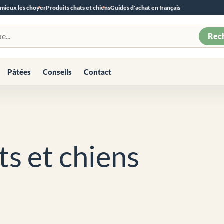
 mieux les choyer
Produits chats et chiens
Guides d'achat en français
Rec
Pâtées
Conseils
Contact
ts et chiens