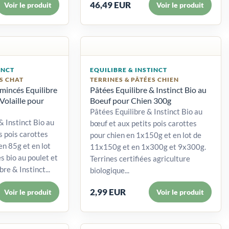
46,49 EUR
Voir le produit
Voir le produit
INCT
EQUILIBRE & INSTINCT
S CHAT
TERRINES & PÂTÉES CHIEN
mincés Equilibre
Pâtées Equilibre & Instinct Bio au
 Volaille pour
Boeuf pour Chien 300g
Pâtées Equilibre & Instinct Bio au
& Instinct Bio au
bœuf et aux petits pois carottes
s pois carottes
pour chien en 1x150g et en lot de
 en 85g et en lot
11x150g et en 1x300g et 9x300g.
 bio au poulet et
Terrines certifiées agriculture
re & Instinct...
biologique...
2,99 EUR
Voir le produit
Voir le produit