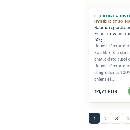
EQUILIBRE & INST
HYGIÈNE ET SOIN
Baume réparateur
Equilibre & Insti
50g
Baume réparateur 
Equilibre & Instinc
chat, existe aussi 
Baume réparateur 
d'ingrédients 100
chiens et...
14,71 EUR
1
2
3
4