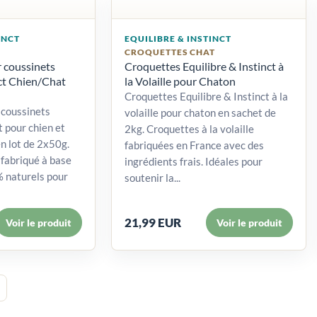
INCT
EQUILIBRE & INSTINCT
S
CROQUETTES CHAT
 coussinets
Croquettes Equilibre & Instinct à
nct Chien/Chat
la Volaille pour Chaton
Croquettes Equilibre & Instinct à la
coussinets
volaille pour chaton en sachet de
t pour chien et
2kg. Croquettes à la volaille
en lot de 2x50g.
fabriquées en France avec des
fabriqué à base
ingrédients frais. Idéales pour
% naturels pour
soutenir la...
21,99 EUR
Voir le produit
Voir le produit