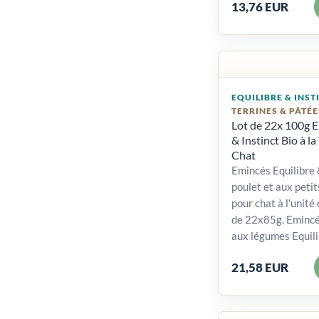
13,76 EUR
EQUILIBRE & INST
TERRINES & PÂTÉE
Lot de 22x 100g E
& Instinct Bio à la
Chat
Emincés Equilibre 
poulet et aux petit
pour chat à l'unité
de 22x85g. Emincés
aux légumes Equilib
21,58 EUR