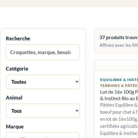
37 produits trou
Recherche
Affinez avec les filt
Catégorie
EQUILIBRE & INST
TERRINES & PÂTÉE
Lot de 16x 100g P
Animal
& Instinct Bio au
Pâtées Equilibre & 
boeuf pour chat à l
en lot de 16x100g.
certifiées agricult
Marque
Equilibre & Instinc