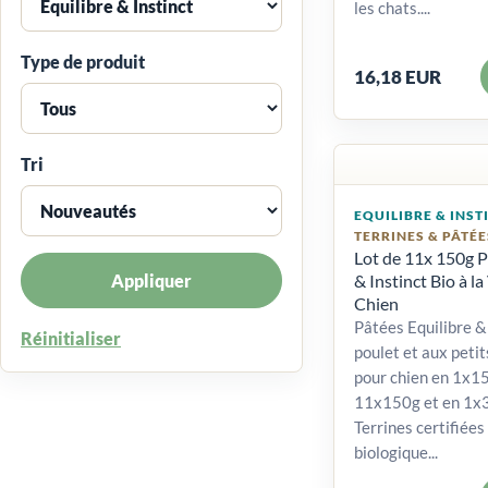
les chats....
Type de produit
16,18 EUR
Tri
EQUILIBRE & INST
TERRINES & PÂTÉE
Lot de 11x 150g P
Appliquer
& Instinct Bio à la
Chien
Pâtées Equilibre & 
Réinitialiser
poulet et aux petit
pour chien en 1x15
11x150g et en 1x
Terrines certifiées
biologique...