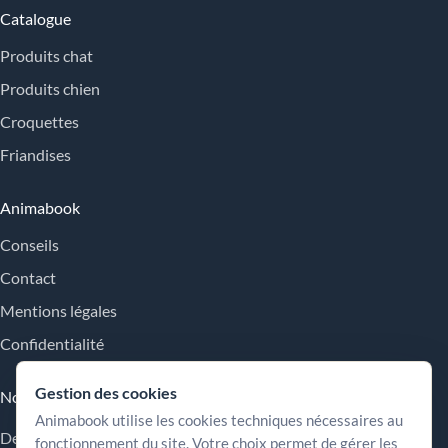
Catalogue
Produits chat
Produits chien
Croquettes
Friandises
Animabook
Conseils
Contact
Mentions légales
Confidentialité
Gestion des cookies
Nos engagements
Animabook utilise les cookies techniques nécessaires au
Des repères simples pour comparer les offres, comprendre les
fonctionnement du site. Votre choix permet de gérer les