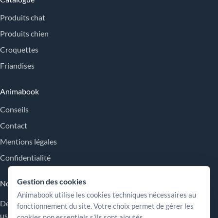
Produits chat
Produits chien
Croquettes
Friandises
Animabook
Conseils
Contact
Mentions légales
Confidentialité
Gestion des cookies
Nos engagements
Animabook utilise les cookies techniques nécessaires au
Des repères simples pour comparer les offres, comprendre les
fonctionnement du site. Votre choix permet de gérer les
usages et choisir plus sereinement.
cookies non essentiels s’ils sont ajoutés.