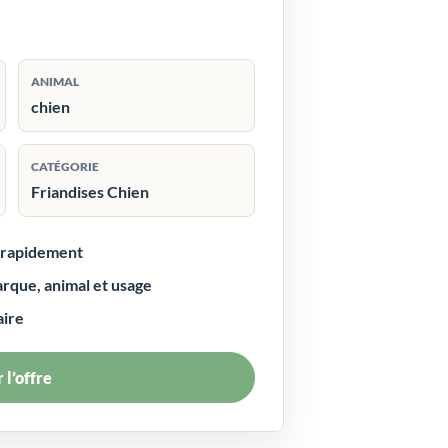
ANIMAL
chien
CATÉGORIE
Friandises Chien
r rapidement
arque, animal et usage
aire
 l’offre