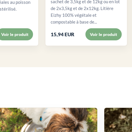
sachet de 3,5kg et de 12kg ou en lot
éales au poisson
de 2x3,5kg et de 2x12kg. Litière
stérilisé.
Eizhy 100% végétale et
compostable à base de...
15,94 EUR
Voir le produit
Voir le produit