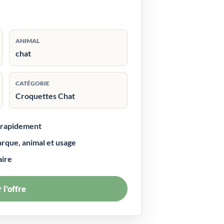
ANIMAL
chat
CATÉGORIE
Croquettes Chat
r rapidement
arque, animal et usage
aire
 l’offre