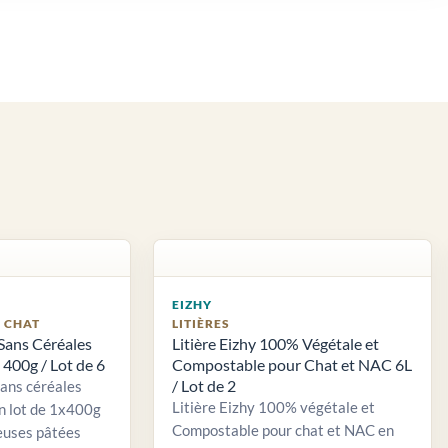
EIZHY
S CHAT
LITIÈRES
Sans Céréales
Litière Eizhy 100% Végétale et
400g / Lot de 6
Compostable pour Chat et NAC 6L
/ Lot de 2
sans céréales
Litière Eizhy 100% végétale et
n lot de 1x400g
Compostable pour chat et NAC en
euses pâtées