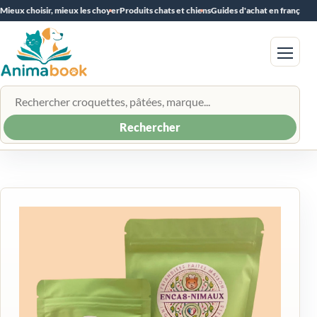
Mieux choisir, mieux les choyer
Produits chats et chiens
Guides d'achat en français
Menu
Rechercher un produit
Rechercher