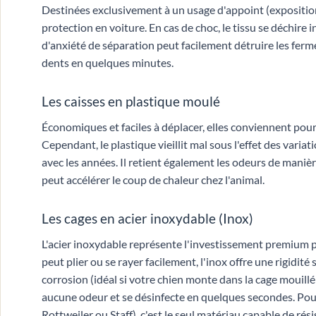
Destinées exclusivement à un usage d'appoint (expositions
protection en voiture. En cas de choc, le tissu se déchire
d'anxiété de séparation peut facilement détruire les fermetu
dents en quelques minutes.
Les caisses en plastique moulé
Économiques et faciles à déplacer, elles conviennent pour l
Cependant, le plastique vieillit mal sous l'effet des vari
avec les années. Il retient également les odeurs de manièr
peut accélérer le coup de chaleur chez l'animal.
Les cages en acier inoxydable (Inox)
L'acier inoxydable représente l'investissement premium p
peut plier ou se rayer facilement, l'inox offre une rigidité 
corrosion (idéal si votre chien monte dans la cage mouillé
aucune odeur et se désinfecte en quelques secondes. Pour
Rottweiler ou Staff), c'est le seul matériau capable de ré