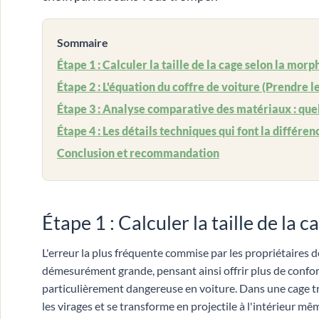
Sommaire
Étape 1 : Calculer la taille de la cage selon la mor
Étape 2 : L'équation du coffre de voiture (Prendre 
Étape 3 : Analyse comparative des matériaux : quel 
Étape 4 : Les détails techniques qui font la différen
Conclusion et recommandation
Étape 1 : Calculer la taille de la
L'erreur la plus fréquente commise par les propriétaires 
démesurément grande, pensant ainsi offrir plus de confort
particulièrement dangereuse en voiture. Dans une cage trop
les virages et se transforme en projectile à l'intérieur m