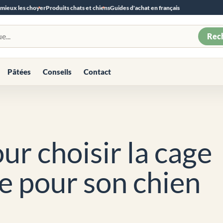
 mieux les choyer
Produits chats et chiens
Guides d'achat en français
Rec
Pâtées
Conseils
Contact
ur choisir la cage
le pour son chien