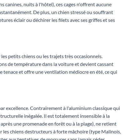
 canines, nuits à l'hôtel), ces cages n'offrent aucune
 instantanément. De plus, un chien stressé ou souffrant
res éclair ou déchirer les filets avec ses griffes et ses
es petits chiens ou les trajets très occasionnels.
ations de température dans la voiture et devient cassant
e tenace et offre une ventilation médiocre en été, ce qui
ar excellence. Contrairement à l'aluminium classique qui
structurelle inégalée. Il est totalement insensible à la
 après une promenade en forêt ou à la plage), ne retient
 les chiens destructeurs à forte mâchoire (type Malinois,
sister aux tentatives de morsures sans jamais céder.