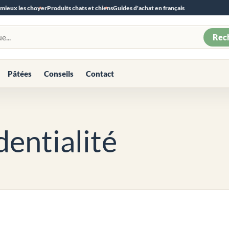
 mieux les choyer
Produits chats et chiens
Guides d'achat en français
Rec
Pâtées
Conseils
Contact
dentialité