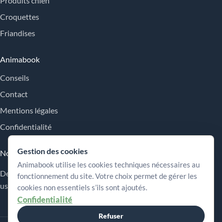
Produits chien
Croquettes
Friandises
Animabook
Conseils
Contact
Mentions légales
Confidentialité
Gestion des cookies
Nos engagements
Animabook utilise les cookies techniques nécessaires au
Des repères simples pour comparer les offres, comprendre les
fonctionnement du site. Votre choix permet de gérer les
usages et choisir plus sereinement.
cookies non essentiels s’ils sont ajoutés.
Confidentialité
Refuser