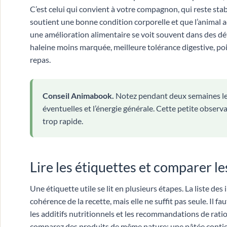
C’est celui qui convient à votre compagnon, qui reste stabl
soutient une bonne condition corporelle et que l’animal ac
une amélioration alimentaire se voit souvent dans des détai
haleine moins marquée, meilleure tolérance digestive, p
repas.
Conseil Animabook.
Notez pendant deux semaines le p
éventuelles et l’énergie générale. Cette petite obse
trop rapide.
Lire les étiquettes et comparer l
Une étiquette utile se lit en plusieurs étapes. La liste de
cohérence de la recette, mais elle ne suffit pas seule. Il f
les additifs nutritionnels et les recommandations de rati
comparez des produits de même nature: une pâtée contie