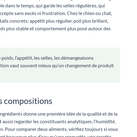
e dans le temps, qui garde les selles régulières, qui
cepte sans excès ni frustration. Chez le chien ou chat,
ls concrets: appétit plus régulier, poil plus brillant,
oids plus stable et comportement plus posé autour des
oids, l’appétit, les selles, les démangeaisons
rvation vaut souvent mieux qu’un changement de produit
es compositions
s ingrédients donne une première idée de la qualité et de la
aut aussi regarder les constituants analytiques, l’humidité,
on. Pour comparer deux aliments, vérifiez toujours si vous
nt beaucoup plus d’eau qu’une croquette, une recette