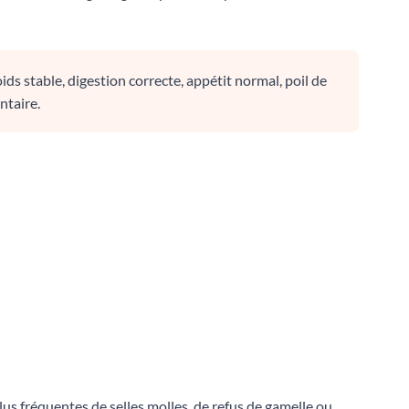
ds stable, digestion correcte, appétit normal, poil de
ntaire.
plus fréquentes de selles molles, de refus de gamelle ou