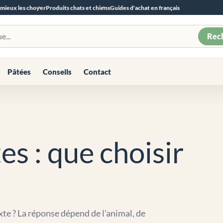
 mieux les choyer
Produits chats et chiens
Guides d'achat en français
Rec
Pâtées
Conseils
Contact
s : que choisir
ixte ? La réponse dépend de l’animal, de