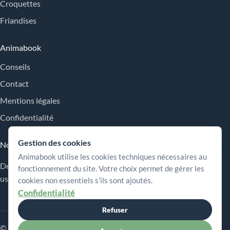
Croquettes
Friandises
Animabook
Conseils
Contact
Mentions légales
Confidentialité
Gestion des cookies
Nos engagements
Animabook utilise les cookies techniques nécessaires au
Des repères simples pour comparer les offres, comprendre les
fonctionnement du site. Votre choix permet de gérer les
usages et choisir plus sereinement.
cookies non essentiels s’ils sont ajoutés.
Confidentialité
Refuser
© 2026 Animabook