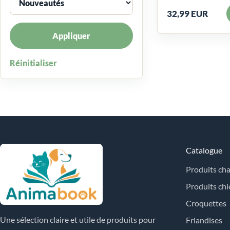
32,99 EUR
Appliquer
Réinitialiser
Catalogue
Produits cha
Produits chi
Croquettes
Une sélection claire et utile de produits pour
Friandises