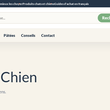
 mieux les choyer
Produits chats et chiens
Guides d'achat en français
Rec
Pâtées
Conseils
Contact
 Chien
ens.