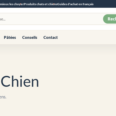
 mieux les choyer
Produits chats et chiens
Guides d'achat en français
Rec
Pâtées
Conseils
Contact
 Chien
ens.