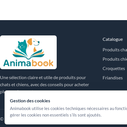
Catalogue
Produits cha
Produits chi
Croquettes
Une sélection claire et utile de produits pour
Friandises
chats et chiens, avec des conseils pour acheter
plus sereinement.
Gestion des cookies
Animabook utilise les cookies techniques nécessaires au fonct
gérer les cookies non essentiels s’ils sont ajoutés.
© 2026 Animabook