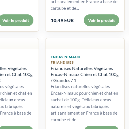
artisanalement en France à base de
caroube et de...
10,49 EUR
Voir le produit
Voir le produit
ENCAS NIMAUX
FRIANDISES
lles Végétales
Friandises Naturelles Végétales
en et Chat 100g
Encas-Nimaux Chien et Chat 100g
3
/ Grandes / 1
les végétales
Friandises naturelles végétales
 chien et chat en
Encas-Nimaux pour chien et chat en
licieux encas
sachet de 100g. Délicieux encas
ux fabriqués
naturels et végétaux fabriqués
France à base de
artisanalement en France à base de
caroube et de...