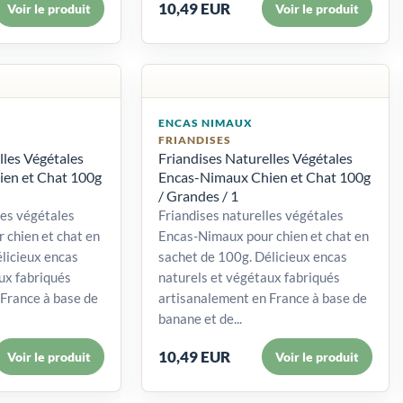
10,49 EUR
Voir le produit
Voir le produit
ENCAS NIMAUX
FRIANDISES
lles Végétales
Friandises Naturelles Végétales
en et Chat 100g
Encas-Nimaux Chien et Chat 100g
/ Grandes / 1
les végétales
Friandises naturelles végétales
 chien et chat en
Encas-Nimaux pour chien et chat en
licieux encas
sachet de 100g. Délicieux encas
ux fabriqués
naturels et végétaux fabriqués
France à base de
artisanalement en France à base de
banane et de...
10,49 EUR
Voir le produit
Voir le produit