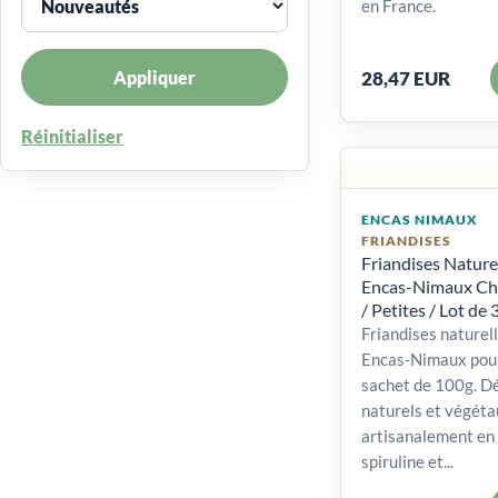
en France.
Appliquer
28,47 EUR
Réinitialiser
ENCAS NIMAUX
FRIANDISES
Friandises Nature
Encas-Nimaux Chi
/ Petites / Lot de 
Friandises naturel
Encas-Nimaux pour
sachet de 100g. Dé
naturels et végéta
artisanalement en 
spiruline et...