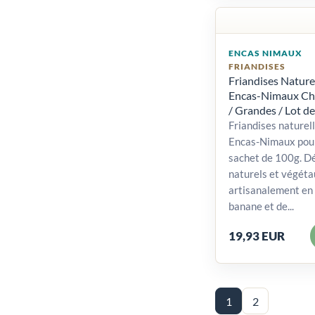
ENCAS NIMAUX
FRIANDISES
Friandises Nature
Encas-Nimaux Chi
/ Grandes / Lot de
Friandises naturel
Encas-Nimaux pour
sachet de 100g. Dé
naturels et végéta
artisanalement en 
banane et de...
19,93 EUR
1
2