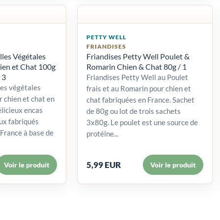
PETTY WELL
FRIANDISES
lles Végétales
Friandises Petty Well Poulet &
en et Chat 100g
Romarin Chien & Chat 80g / 1
 3
Friandises Petty Well au Poulet
les végétales
frais et au Romarin pour chien et
 chien et chat en
chat fabriquées en France. Sachet
licieux encas
de 80g ou lot de trois sachets
ux fabriqués
3x80g. Le poulet est une source de
France à base de
protéine...
5,99 EUR
Voir le produit
Voir le produit