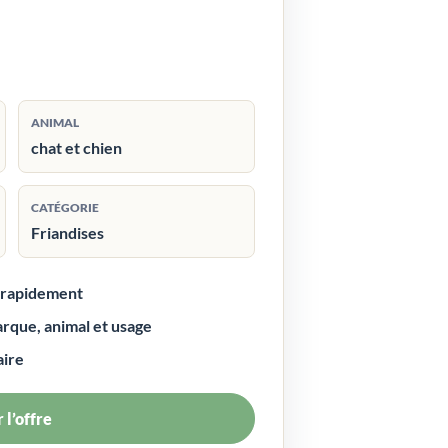
ANIMAL
chat et chien
CATÉGORIE
Friandises
r rapidement
arque, animal et usage
aire
 l’offre