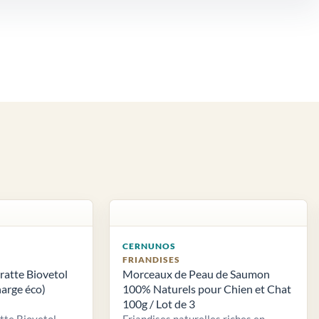
CERNUNOS
FRIANDISES
atte Biovetol
Morceaux de Peau de Saumon
arge éco)
100% Naturels pour Chien et Chat
100g / Lot de 3
tte Biovetol
Friandises naturelles riches en