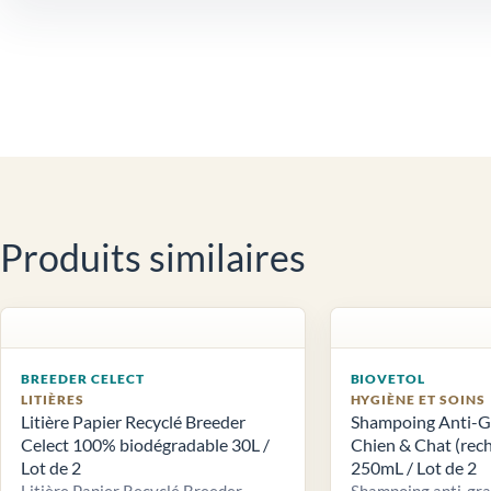
Produits similaires
BREEDER CELECT
BIOVETOL
LITIÈRES
HYGIÈNE ET SOINS
Litière Papier Recyclé Breeder
Shampoing Anti-Gr
Celect 100% biodégradable 30L /
Chien & Chat (rech
Lot de 2
250mL / Lot de 2
Litière Papier Recyclé Breeder
Shampoing anti-gra