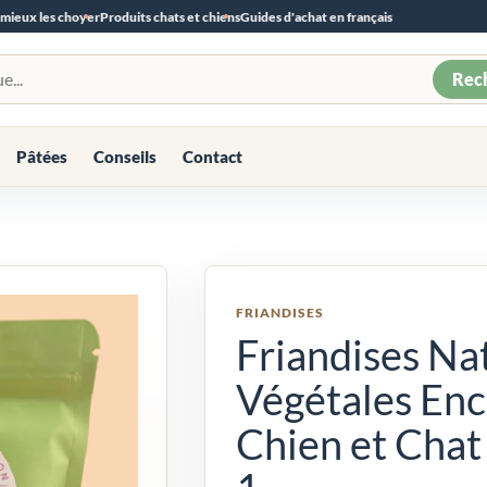
 mieux les choyer
Produits chats et chiens
Guides d'achat en français
Rec
Pâtées
Conseils
Contact
FRIANDISES
Friandises Na
Végétales En
Chien et Chat 