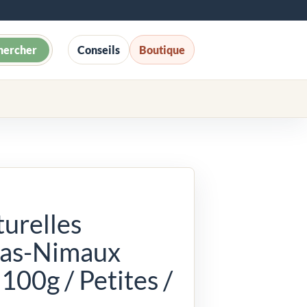
hercher
Conseils
Boutique
turelles
cas-Nimaux
100g / Petites /