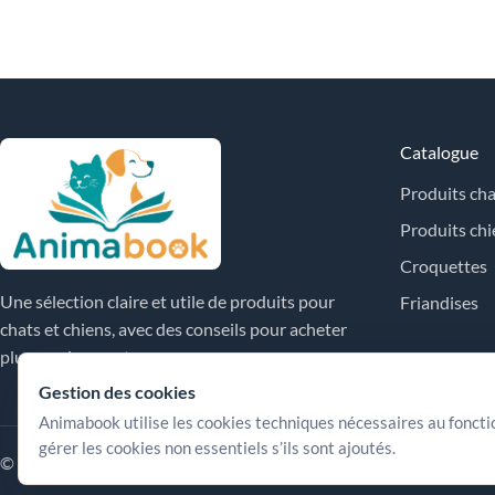
Catalogue
Produits cha
Produits chi
Croquettes
Une sélection claire et utile de produits pour
Friandises
chats et chiens, avec des conseils pour acheter
plus sereinement.
Gestion des cookies
Animabook utilise les cookies techniques nécessaires au fonct
gérer les cookies non essentiels s’ils sont ajoutés.
© 2026 Animabook