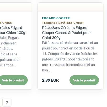
EDGARD COOPER
S CHIEN
TERRINES & PÂTÉES CHIEN
réales Edgard
Pâtée Sans Céréales Edgard
our Chien 100g
Cooper Canard & Poulet pour
Chiot 300g
éales Edgard
Pâtée sans céréales au canard et au
r chien en
poulet pour chiot en lot de 1 ou de
7 pâtées.
11. Composée de viande fraîche, les
bio et sans
pâtées Edgard Cooper favorisent
 poisson pour
une croissance harmonieuse et un
ciant de...
bon...
2,99 EUR
Voir le produit
Voir le produit
7