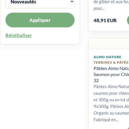
de gibier et aux feu
pour...
Appliquer
48,91 EUR
Réinitialiser
ALMO NATURE
TERRINES & PÂTÉE
Pâtées Almo Natu
Saumon pour Chie
32
Pâtées Almo Natur
saumon pour chien 
et 300g ou en lot 
9x300g. Pâtées Al
Organic au saumon 
Fabriqué en...