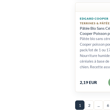
EDGARD COOPER
TERRINES & PÂTÉE
Pâtée Bio Sans Cé
Cooper Poisson p
Pâtée bio sans cér
Cooper poisson pou
pack/lot de 1 ou 1
Nourriture humide 
céréales à base de
chien. Recette asso
2,19 EUR
1
2
...
6