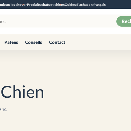
 mieux les choyer
Produits chats et chiens
Guides d'achat en français
Rec
Pâtées
Conseils
Contact
 Chien
ens.