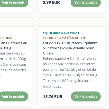
2,99 EUR
Voir le produit
Voir le produit
EQUILIBRE & INSTINCT
S CHIEN
TERRINES & PÂTÉES CHIEN
Sans Céréales au
Lot de 11x 150g Pâtées Equilibre
n 300g
& Instinct Bio à la Volaille pour
Chien
ans céréales au
Pâtées Equilibre & Instinct Bio au
en lot de 1x300g
poulet et aux petits pois carottes
s Carnilove sans
pour chien en 1x150g et en lot de
et à la fléole des
11x150g et en 1x300g et 9x300g.
s.
Terrines certifiées agriculture
biologique...
13,76 EUR
Voir le produit
Voir le produit