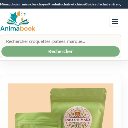
Mieux choisir, mieux les choyer
Produits chats et chiens
Guides d'achat en français
Menu
Rechercher un produit
Rechercher