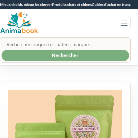
Mieux choisir, mieux les choyer
Produits chats et chiens
Guides d'achat en français
Menu
Rechercher un produit
Rechercher