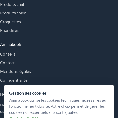
Produits chat
Produits chien
Croquettes
Friandises
Animabook
Conseils
Contact
Mentions légales
Confidentialité
Gestion des cookies
Nos engagements
Animabook utilise les cookies techniques nécessaires au
Des repères simples pour comparer les offres, comprendre les
fonctionnement du site. Votre choix permet de gérer les
usages et choisir plus sereinement.
cookies non essentiels s’ils sont ajoutés.