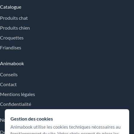
Catalogue
Produits chat
Produits chien
Croquettes
Friandises
Animabook
Conseils
Contact
Mentions légales
Confidentialité
Gestion des cookies
Nos engagements
Animabook utilise les cookies techniques nécessaires au
Des repères simples pour comparer les offres, comprendre les
fonctionnement du site. Votre choix permet de gérer les