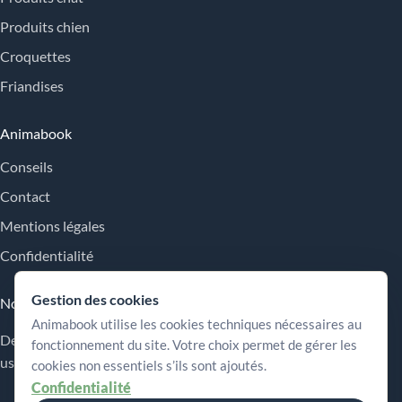
Produits chien
Croquettes
Friandises
Animabook
Conseils
Contact
Mentions légales
Confidentialité
Gestion des cookies
Nos engagements
Animabook utilise les cookies techniques nécessaires au
Des repères simples pour comparer les offres, comprendre les
fonctionnement du site. Votre choix permet de gérer les
usages et choisir plus sereinement.
cookies non essentiels s’ils sont ajoutés.
Confidentialité