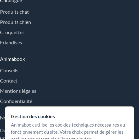
Catalogue
Produits chat
Produits chien
Croquettes
Friandises
Animabook
Conseils
Contact
Mentions légales
Confidentialité
Gestion des cookies
Nos engagements
Animabook utilise les cookies techniques nécessaires au
Des repères simples pour comparer les offres, comprendre les
fonctionnement du site. Votre choix permet de gérer les
usages et choisir plus sereinement.