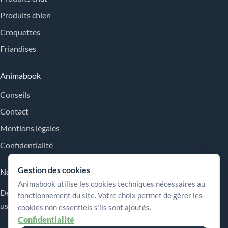
Produits chien
Croquettes
Friandises
Animabook
Conseils
Contact
Mentions légales
Confidentialité
Gestion des cookies
Nos engagements
Animabook utilise les cookies techniques nécessaires au
Des repères simples pour comparer les offres, comprendre les
fonctionnement du site. Votre choix permet de gérer les
usages et choisir plus sereinement.
cookies non essentiels s’ils sont ajoutés.
Confidentialité