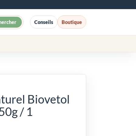
hercher
Conseils
Boutique
urel Biovetol
50g / 1