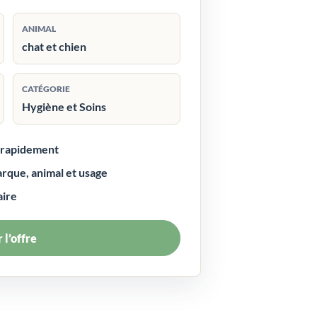
ANIMAL
chat et chien
CATÉGORIE
Hygiène et Soins
r rapidement
arque, animal et usage
aire
 l’offre