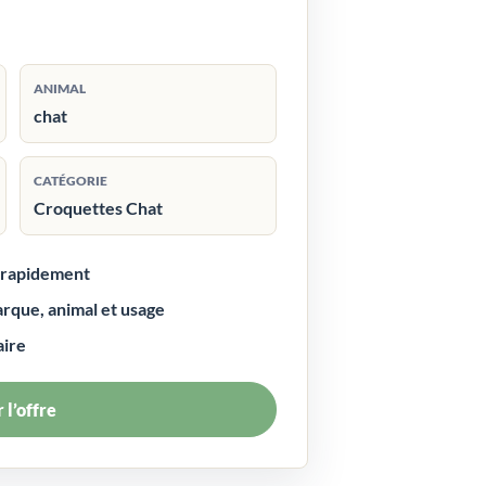
ANIMAL
chat
CATÉGORIE
Croquettes Chat
r rapidement
arque, animal et usage
aire
 l’offre