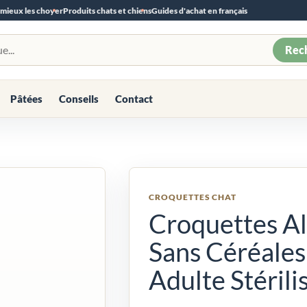
 mieux les choyer
Produits chats et chiens
Guides d'achat en français
Rec
Pâtées
Conseils
Contact
CROQUETTES CHAT
Croquettes Al
Sans Céréales
Adulte Stérili