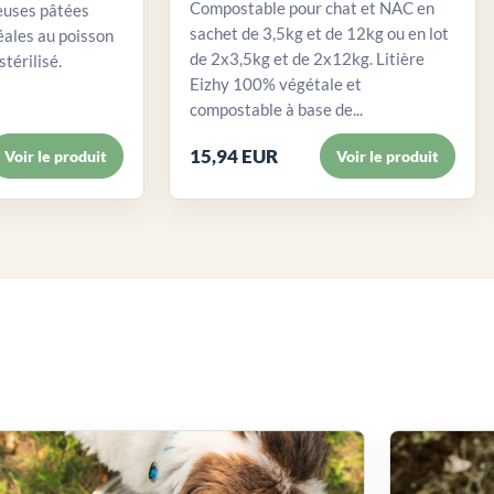
Compostable pour chat et NAC en
euses pâtées
sachet de 3,5kg et de 12kg ou en lot
éales au poisson
de 2x3,5kg et de 2x12kg. Litière
stérilisé.
Eizhy 100% végétale et
compostable à base de...
15,94 EUR
Voir le produit
Voir le produit