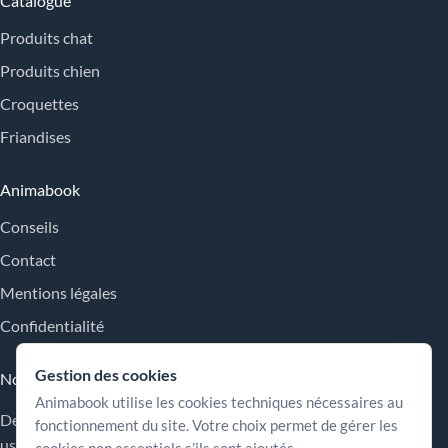
Catalogue
Produits chat
Produits chien
Croquettes
Friandises
Animabook
Conseils
Contact
Mentions légales
Confidentialité
Gestion des cookies
Nos engagements
Animabook utilise les cookies techniques nécessaires au
Des repères simples pour comparer les offres, comprendre les
fonctionnement du site. Votre choix permet de gérer les
usages et choisir plus sereinement.