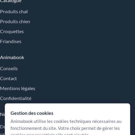
Catalogue
Produits chat
Produits chien
Croquettes
Friandises
Animabook
Conseils
Contact
Mentions légales
Confidentialité
Gestion des cookies
Nos engagements
Animabook utilise les cookies techniques nécessaires au
Des repères simples pour comparer les offres, comprendre les
fonctionnement du site. Votre choix permet de gérer les
usages et choisir plus sereinement.