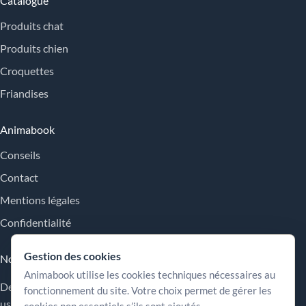
Catalogue
Produits chat
Produits chien
Croquettes
Friandises
Animabook
Conseils
Contact
Mentions légales
Confidentialité
Gestion des cookies
Nos engagements
Animabook utilise les cookies techniques nécessaires au
Des repères simples pour comparer les offres, comprendre les
fonctionnement du site. Votre choix permet de gérer les
usages et choisir plus sereinement.