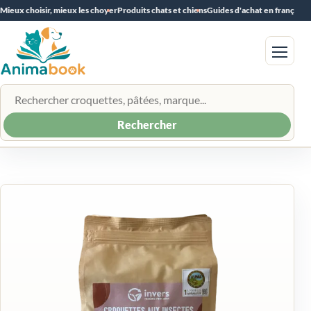
Mieux choisir, mieux les choyer
Produits chats et chiens
Guides d'achat en français
Menu
Rechercher un produit
Rechercher