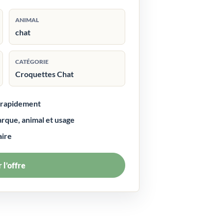
ANIMAL
chat
CATÉGORIE
Croquettes Chat
r rapidement
arque, animal et usage
aire
 l’offre