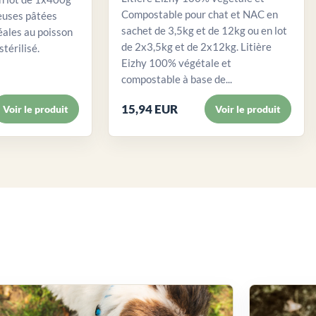
Compostable pour chat et NAC en
euses pâtées
sachet de 3,5kg et de 12kg ou en lot
éales au poisson
de 2x3,5kg et de 2x12kg. Litière
stérilisé.
Eizhy 100% végétale et
compostable à base de...
15,94 EUR
Voir le produit
Voir le produit