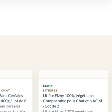
EIZHY
S CHAT
LITIÈRES
Sans Céréales
Litière Eizhy 100% Végétale et
400g / Lot de 6
Compostable pour Chat et NAC 6L
/ Lot de 2
sans céréales
Litière Eizhy 100% végétale et
n lot de 1x400g