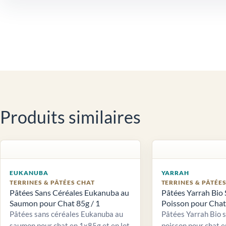
Produits similaires
EUKANUBA
YARRAH
TERRINES & PÂTÉES CHAT
TERRINES & PÂTÉE
Pâtées Sans Céréales Eukanuba au
Pâtées Yarrah Bio 
Saumon pour Chat 85g / 1
Poisson pour Chat 
Pâtées sans céréales Eukanuba au
Pâtées Yarrah Bio 
saumon pour chat en 1x85g et en lot
poisson pour chat e