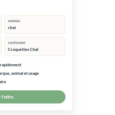
ANIMAL
chat
CATÉGORIE
Croquettes Chat
r rapidement
arque, animal et usage
aire
 l’offre