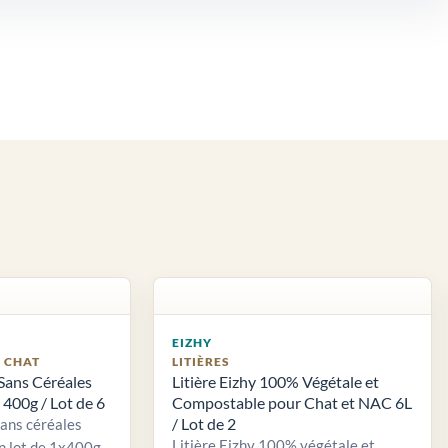
EIZHY
S CHAT
LITIÈRES
Sans Céréales
Litière Eizhy 100% Végétale et
400g / Lot de 6
Compostable pour Chat et NAC 6L
/ Lot de 2
sans céréales
Litière Eizhy 100% végétale et
n lot de 1x400g