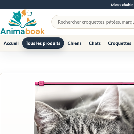
Mieux choisir,
Rechercher un produit
Accueil
Tous les produits
Chiens
Chats
Croquettes