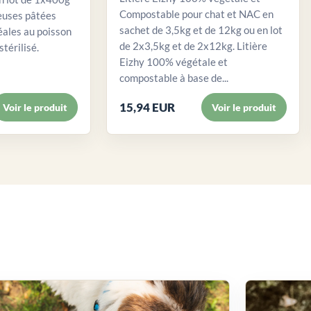
Compostable pour chat et NAC en
euses pâtées
sachet de 3,5kg et de 12kg ou en lot
éales au poisson
de 2x3,5kg et de 2x12kg. Litière
stérilisé.
Eizhy 100% végétale et
compostable à base de...
15,94 EUR
Voir le produit
Voir le produit