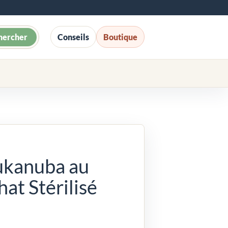
hercher
Conseils
Boutique
ukanuba au
at Stérilisé