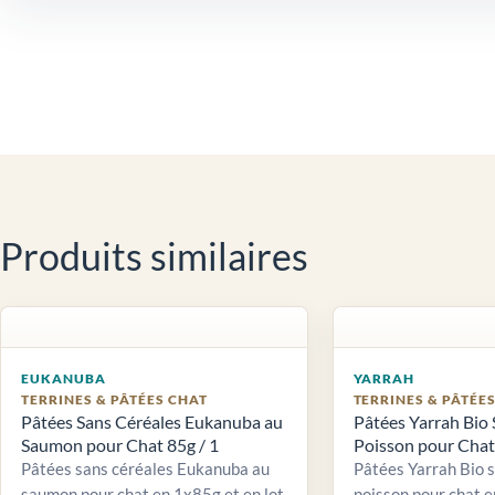
Produits similaires
EUKANUBA
YARRAH
TERRINES & PÂTÉES CHAT
TERRINES & PÂTÉE
Pâtées Sans Céréales Eukanuba au
Pâtées Yarrah Bio 
Saumon pour Chat 85g / 1
Poisson pour Chat 
Pâtées sans céréales Eukanuba au
Pâtées Yarrah Bio 
saumon pour chat en 1x85g et en lot
poisson pour chat e