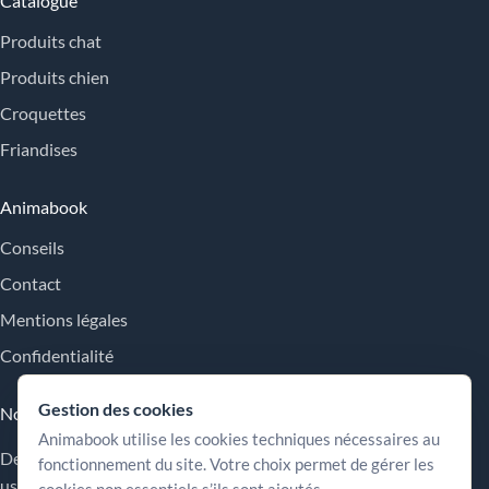
Catalogue
Produits chat
Produits chien
Croquettes
Friandises
Animabook
Conseils
Contact
Mentions légales
Confidentialité
Gestion des cookies
Nos engagements
Animabook utilise les cookies techniques nécessaires au
Des repères simples pour comparer les offres, comprendre les
fonctionnement du site. Votre choix permet de gérer les
usages et choisir plus sereinement.