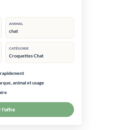
ANIMAL
chat
CATÉGORIE
Croquettes Chat
r rapidement
arque, animal et usage
aire
 l’offre