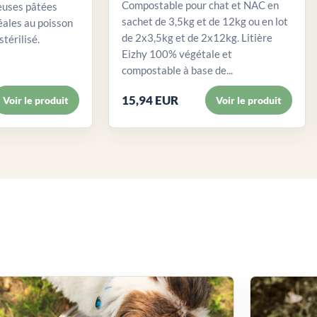
Compostable pour chat et NAC en
euses pâtées
sachet de 3,5kg et de 12kg ou en lot
éales au poisson
de 2x3,5kg et de 2x12kg. Litière
stérilisé.
Eizhy 100% végétale et
compostable à base de...
15,94 EUR
Voir le produit
Voir le produit