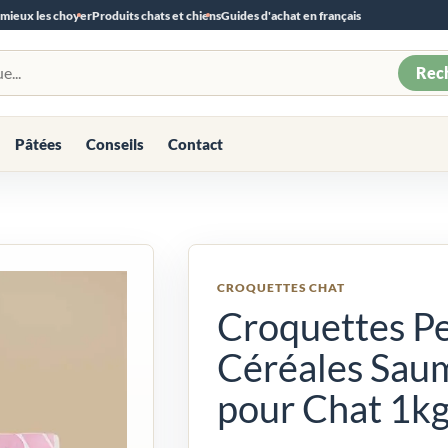
 mieux les choyer
Produits chats et chiens
Guides d'achat en français
Rec
Pâtées
Conseils
Contact
CROQUETTES CHAT
Croquettes Pe
Céréales Sau
pour Chat 1kg 