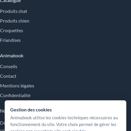
Catalogue
Produits chat
Produits chien
Croquettes
Friandises
Animabook
Conseils
Contact
Mentions légales
Confidentialité
Gestion des cookies
Nos engagements
Animabook utilise les cookies techniques nécessaires au
Des repères simples pour comparer les offres, comprendre les
fonctionnement du site. Votre choix permet de gérer les
usages et choisir plus sereinement.