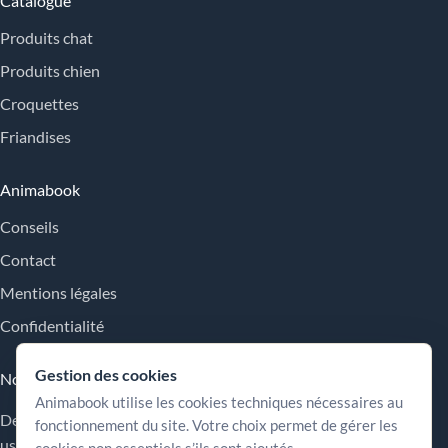
Catalogue
Produits chat
Produits chien
Croquettes
Friandises
Animabook
Conseils
Contact
Mentions légales
Confidentialité
Gestion des cookies
Nos engagements
Animabook utilise les cookies techniques nécessaires au
Des repères simples pour comparer les offres, comprendre les
fonctionnement du site. Votre choix permet de gérer les
usages et choisir plus sereinement.