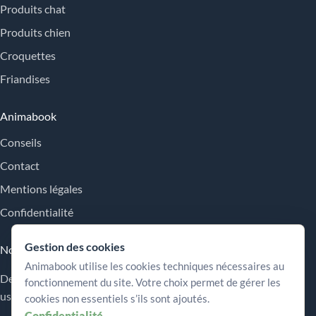
Produits chat
Produits chien
Croquettes
Friandises
Animabook
Conseils
Contact
Mentions légales
Confidentialité
Gestion des cookies
Nos engagements
Animabook utilise les cookies techniques nécessaires au
Des repères simples pour comparer les offres, comprendre les
fonctionnement du site. Votre choix permet de gérer les
usages et choisir plus sereinement.
cookies non essentiels s’ils sont ajoutés.
Confidentialité