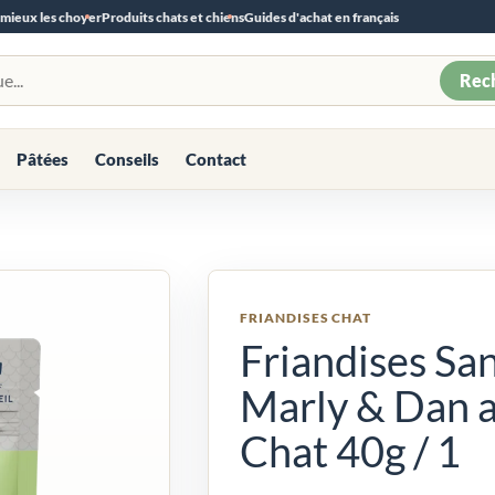
 mieux les choyer
Produits chats et chiens
Guides d'achat en français
Rec
Pâtées
Conseils
Contact
FRIANDISES CHAT
Friandises Sa
Marly & Dan 
Chat 40g / 1