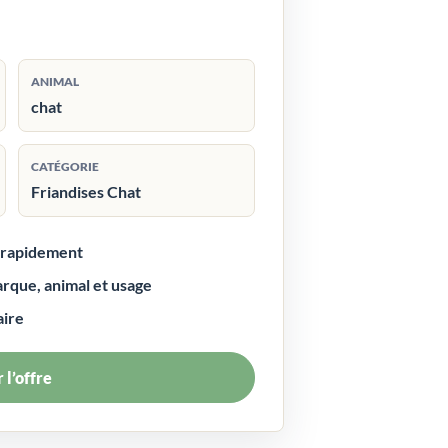
ANIMAL
chat
CATÉGORIE
Friandises Chat
r rapidement
arque, animal et usage
aire
 l’offre