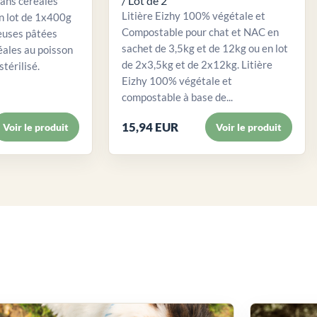
/ Lot de 2
sans céréales
Litière Eizhy 100% végétale et
n lot de 1x400g
Compostable pour chat et NAC en
euses pâtées
sachet de 3,5kg et de 12kg ou en lot
éales au poisson
de 2x3,5kg et de 2x12kg. Litière
stérilisé.
Eizhy 100% végétale et
compostable à base de...
15,94 EUR
Voir le produit
Voir le produit