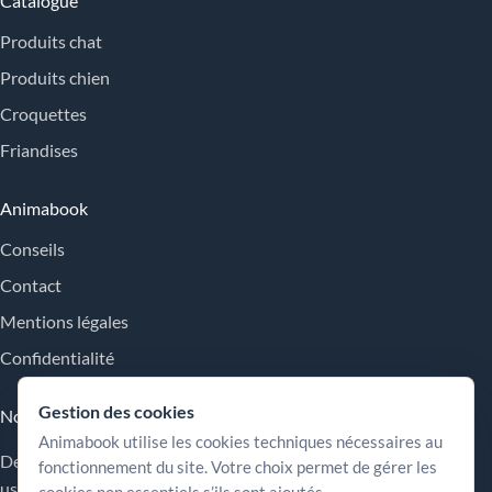
Catalogue
Produits chat
Produits chien
Croquettes
Friandises
Animabook
Conseils
Contact
Mentions légales
Confidentialité
Gestion des cookies
Nos engagements
Animabook utilise les cookies techniques nécessaires au
Des repères simples pour comparer les offres, comprendre les
fonctionnement du site. Votre choix permet de gérer les
usages et choisir plus sereinement.