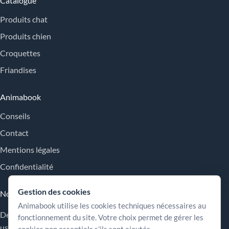
Catalogue
Produits chat
Produits chien
Croquettes
Friandises
Animabook
Conseils
Contact
Mentions légales
Confidentialité
Gestion des cookies
Nos engagements
Animabook utilise les cookies techniques nécessaires au
Des repères simples pour comparer les offres, comprendre les
fonctionnement du site. Votre choix permet de gérer les
usages et choisir plus sereinement.