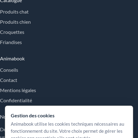
Catalogue
Produits chat
Produits chien
Croquettes
Friandises
Animabook
Conseils
Contact
Mentions légales
Confidentialité
Gestion des cookies
Nos engagements
Animabook utilise les cookies techniques nécessaires au
Des repères simples pour comparer les offres, comprendre les
fonctionnement du site. Votre choix permet de gérer les
usages et choisir plus sereinement.