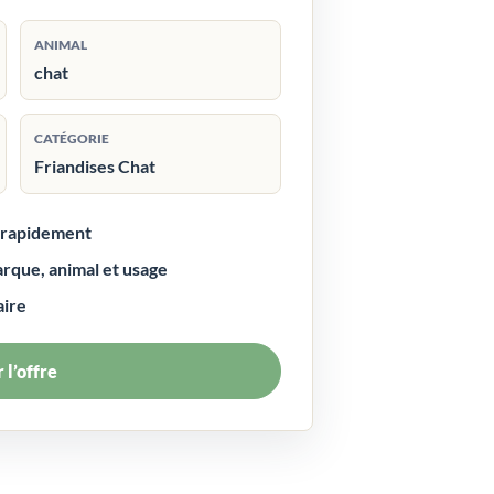
ANIMAL
chat
CATÉGORIE
Friandises Chat
r rapidement
arque, animal et usage
aire
 l’offre