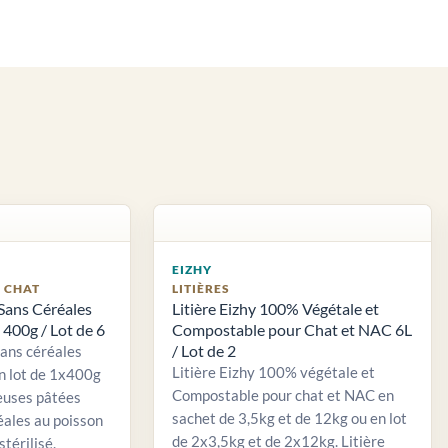
EIZHY
S CHAT
LITIÈRES
Sans Céréales
Litière Eizhy 100% Végétale et
400g / Lot de 6
Compostable pour Chat et NAC 6L
/ Lot de 2
sans céréales
Litière Eizhy 100% végétale et
n lot de 1x400g
Compostable pour chat et NAC en
euses pâtées
sachet de 3,5kg et de 12kg ou en lot
éales au poisson
de 2x3,5kg et de 2x12kg. Litière
stérilisé.