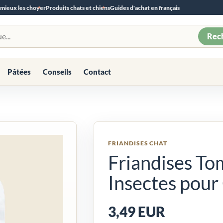
 mieux les choyer
Produits chats et chiens
Guides d'achat en français
Rec
Pâtées
Conseils
Contact
FRIANDISES CHAT
Friandises To
Insectes pour 
3,49 EUR