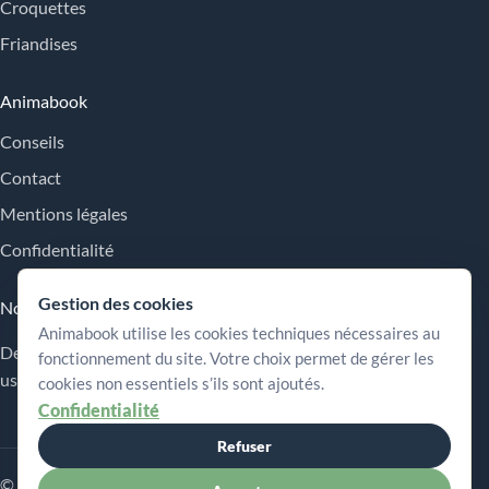
Croquettes
Friandises
Animabook
Conseils
Contact
Mentions légales
Confidentialité
Gestion des cookies
Nos engagements
Animabook utilise les cookies techniques nécessaires au
Des repères simples pour comparer les offres, comprendre les
fonctionnement du site. Votre choix permet de gérer les
usages et choisir plus sereinement.
cookies non essentiels s’ils sont ajoutés.
Confidentialité
Refuser
© 2026 Animabook