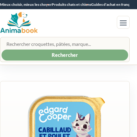
Mieux choisir, mieux les choyer
Produits chats et chiens
Guides d'achat en français
Menu
Rechercher un produit
Rechercher