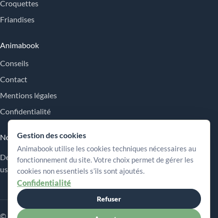
Croquettes
Friandises
Animabook
Conseils
Contact
Mentions légales
Confidentialité
Gestion des cookies
Nos engagements
Animabook utilise les cookies techniques nécessaires au
Des repères simples pour comparer les offres, comprendre les
fonctionnement du site. Votre choix permet de gérer les
usages et choisir plus sereinement.
cookies non essentiels s’ils sont ajoutés.
Confidentialité
Refuser
© 2026 Animabook