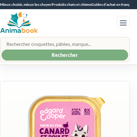
Mieux choisir, mieux les choyer
Produits chats et chiens
Guides d'achat en français
Menu
Rechercher un produit
Rechercher