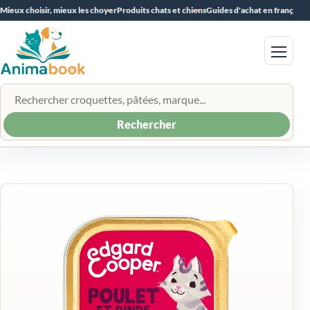
Mieux choisir, mieux les choyer
Produits chats et chiens
Guides d'achat en français
Menu
Rechercher un produit
Rechercher