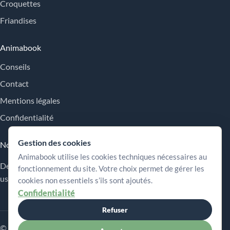
Croquettes
Friandises
Animabook
Conseils
Contact
Mentions légales
Confidentialité
Gestion des cookies
Nos engagements
Animabook utilise les cookies techniques nécessaires au
Des repères simples pour comparer les offres, comprendre les
fonctionnement du site. Votre choix permet de gérer les
usages et choisir plus sereinement.
cookies non essentiels s’ils sont ajoutés.
Confidentialité
Refuser
© 2026 Animabook