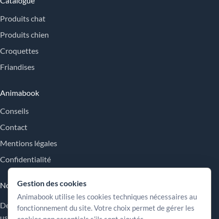
Catalogue
Produits chat
Produits chien
Croquettes
Friandises
Animabook
Conseils
Contact
Mentions légales
Confidentialité
Gestion des cookies
Nos engagements
Animabook utilise les cookies techniques nécessaires au
Des repères simples pour comparer les offres, comprendre les
fonctionnement du site. Votre choix permet de gérer les
usages et choisir plus sereinement.