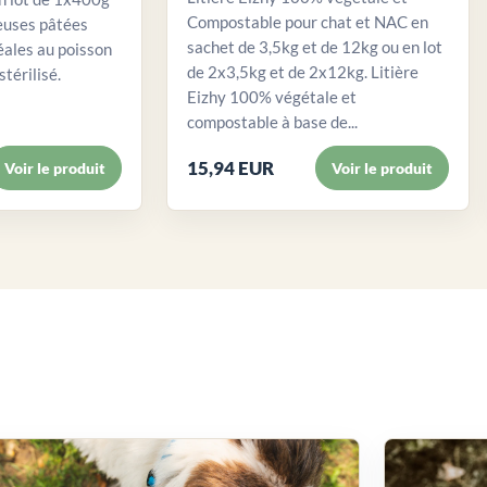
Compostable pour chat et NAC en
euses pâtées
sachet de 3,5kg et de 12kg ou en lot
éales au poisson
de 2x3,5kg et de 2x12kg. Litière
stérilisé.
Eizhy 100% végétale et
compostable à base de...
15,94 EUR
Voir le produit
Voir le produit