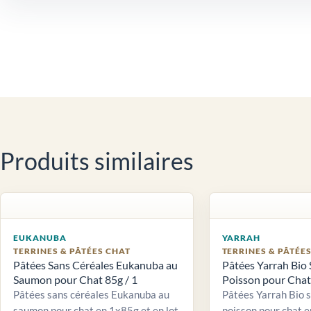
Produits similaires
EUKANUBA
YARRAH
TERRINES & PÂTÉES CHAT
TERRINES & PÂTÉE
Pâtées Sans Céréales Eukanuba au
Pâtées Yarrah Bio 
Saumon pour Chat 85g / 1
Poisson pour Chat 
Pâtées sans céréales Eukanuba au
Pâtées Yarrah Bio 
saumon pour chat en 1x85g et en lot
poisson pour chat e