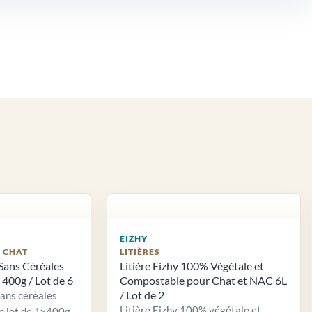
EIZHY
S CHAT
LITIÈRES
Sans Céréales
Litière Eizhy 100% Végétale et
400g / Lot de 6
Compostable pour Chat et NAC 6L
/ Lot de 2
sans céréales
Litière Eizhy 100% végétale et
n lot de 1x400g