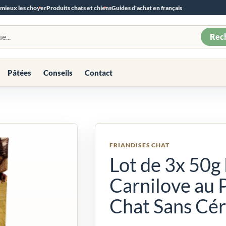
 mieux les choyer
Produits chats et chiens
Guides d'achat en français
Rec
Pâtées
Conseils
Contact
FRIANDISES CHAT
Lot de 3x 50g 
Carnilove au 
Chat Sans Cér