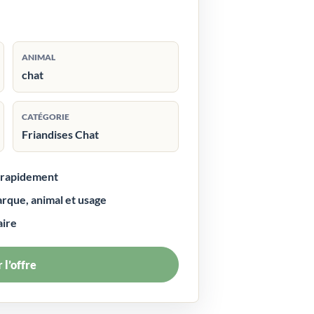
ANIMAL
chat
CATÉGORIE
Friandises Chat
r rapidement
arque, animal et usage
aire
 l’offre