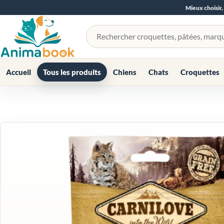
Mieux choisir,
Rechercher un produit
Accueil
Tous les produits
Chiens
Chats
Croquettes