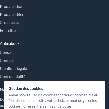
Produits chat
Produits chien
Croquettes
Friandises
Animabook
Conseils
Contact
Mentions légales
Confidentialité
Gestion des cookies
Nos engagements
Animabook utilise les cookies techniques nécessaires au
Des repères simples pour comparer les offres, comprendre les
fonctionnement du site. Votre choix permet de gérer les
usages et choisir plus sereinement.
cookies non essentiels s’ils sont ajoutés.