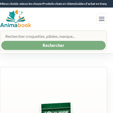
Mieux choisir, mieux les choyer
Produits chats et chiens
Guides d'achat en français
Menu
Rechercher un produit
Rechercher